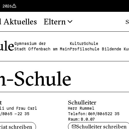
t 2026
d Aktuelles
Eltern
S
Gymnasium der
KulturSchule
Stadt Offenbach am Main
Profilschule Bildende Ku
t
Schulleiter
li und Frau Carl
Herr Rummel
/80 65 - 22 35
Telefon:
069/80 65 22 35
Raum:
B.0.07
Schulleiter schreiben
riat schreiben