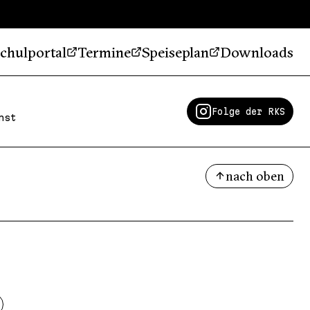
chulportal
Termine
Speiseplan
Downloads
Folge der RKS
nst
nach oben