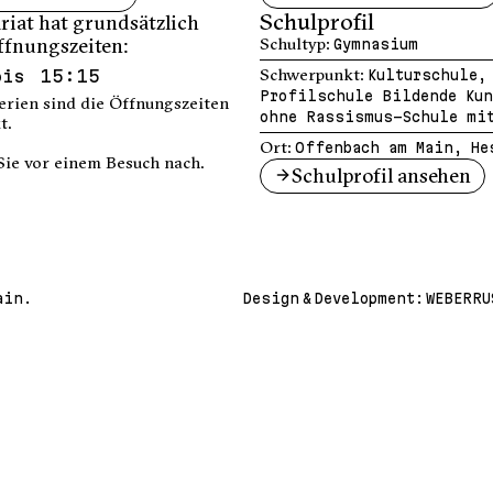
Schulprofil
riat hat grundsätzlich
ffnungszeiten:
Schultyp:
Gymnasium
bis 15:15
Schwerpunkt:
Kulturschule,
Profilschule Bildende Kun
erien sind die Öffnungszeiten
ohne Rassismus-Schule mit
t.
Ort:
Offenbach am Main, He
Sie vor einem Besuch nach.
Schulprofil ansehen
ain.
Design & Development:
WEBERRU