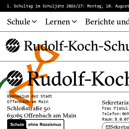
1. Schultag im Schuljahr 2026/27: Montag, 10. Augus
Schule
Lernen
Berichte un
Gymnasium der Stadt
Sekretaria
Offenbach am Main
Schloßstraße 50
Frau Piarul
Telefon:
069
63065 Offenbach am Main
Raum:
B.0.07
Sekreta