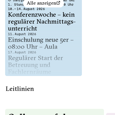
Jahrgänge 6-10 / Q1 / Q3 ab der
Alle anzeigen
1. Stunde // E-Phase ab 09:30 Uhr
10.– 14. August 2026
Konferenzwoche – kein
regulärer Nachmit­tags­
un­terricht
11. August 2026
Einschulung neue 5er –
08:00 Uhr – Aula
17. August 2026
Regulärer Start der
Betreuung und
Fachlernräume
24. August 2026
Beginn der AGs
Leitlinien
24. August 2026
17:30 Uhr – Elternabend
Jahrgang 5
24. August 2026
18:00 Uhr – Elternabend