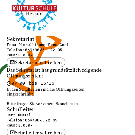
Sekretariat
Frau Piarulli und Frau Carl
Telefon:
069/80 65 - 22 35
Raum:
B.0.07
Sekretariat schreiben
Das Sekretariat hat grundsätzlich folgende
Öffnungszeiten:
07:00 bis 15:15
In den Schulferien sind die Öffnungszeiten
eingeschränkt.
Bitte fragen Sie vor einem Besuch nach.
Schulleiter
Herr Rummel
Telefon:
069/80 65 22 35
Raum:
B.0.07
Schulleiter schreiben