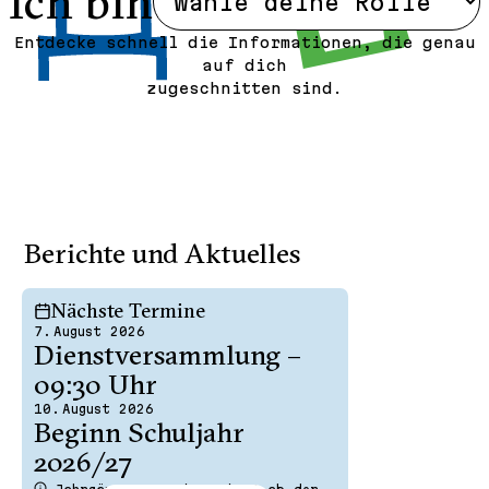
Ich bin
Entdecke schnell die Informationen, die genau
auf dich
zugeschnitten sind.
Berichte und Aktuelles
Nächste Termine
7. August 2026
Neue 5er st
Dienst­ver­sammlung –
August, 8:0
09:30 Uhr
Schul
10. August 2026
Beginn Schuljahr
Augu
2026/27