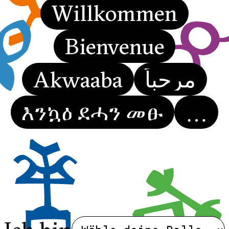
Willkommen
Bienvenue
Akwaaba
مرحباً
እንኳዕ ደሓን መፁ
…