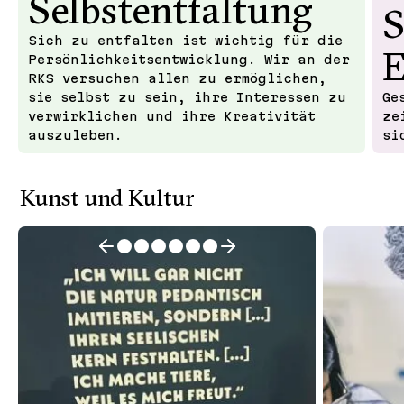
Selbst­ent­faltung
S
Einfüh­rungsphase (E1)
27. August 2026
Sich zu entfalten ist wichtig für die
18:00 Uhr – Eltern­
E
Persön­lich­keits­ent­wicklung. Wir an der
abende Jahrgänge 6-10
RKS versuchen allen zu ermöglichen,
sie selbst zu sein, ihre Interessen zu
Ge
27. August 2026
19:30 Uhr – Eltern­in­for­
verwirk­lichen und ihre Kreativität
ze
auszuleben.
si
mation Skifahrt
2. September 2026
Pädago­gischer Tag –
Kunst und Kultur
kein regulärer
Unterricht
24. September 2026
13:45 Uhr – Gesamt­kon­
ferenz
28. September – 2. Oktober 2026
Klassenfahrt Jahrgänge
6 + 10 und Studienfahrt
Q3