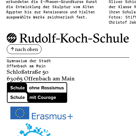
26. November 2026
erkundeten die E-Phasen-Grundkurse Kunst
Oliver Schic
19:00 Uhr – Schulel­tern­
die Entwicklung der Skulptur vom Alten
der Klasse 
Ägypten bis zur Renaissance und hielten
ihren Schula
beirat (SEB)
ausgewählte Werke zeichnerisch fest.
Fotos: Stift
Christof Ja
2. Dezember 2026
13:45 Uhr – Gesamt­kon­
ferenz
15. Dezember 2026
nach oben
18:00 Uhr – Weihnachts­
konzert
Gymnasium der Stadt
Offenbach am Main
21. Dezember 2026
18:00 Uhr – Schulkon­
Schloßstraße 50
63065 Offenbach am Main
ferenz
22. Dezember 2026
Beginn der Weihnachts­
ferien – Unterrichtsende
nach der 3. Stunde
23. Dezember 2026 – 12. Januar 2027
Weihnachstferien