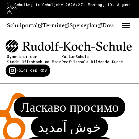
1. Schultag im Schuljahr 2026/27: Montag, 10. August
2026
Schulportal
Termine
Speiseplan
Downloads
Gymnasium der
KulturSchule
Stadt Offenbach am Main
Profilschule Bildende Kunst
Folge der RKS
Ласкаво просимо
خوش آمدید