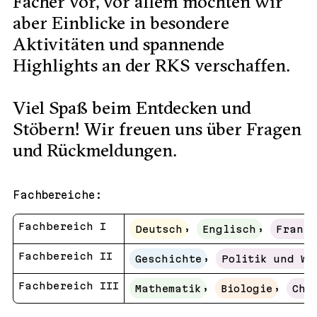
Fächer vor, vor allem möchten wir
aber Einblicke in besondere
Aktivitäten und spannende
Highlights an der RKS verschaffen.
Viel Spaß beim Entdecken und
Stöbern! Wir freuen uns über Fragen
und Rückmeldungen.
Fachbereiche:
Fachbereich I
,
,
Deutsch
Englisch
Franzö
Fachbereich II
,
Geschichte
Politik und Wi
Fachbereich III
,
,
Mathematik
Biologie
Che