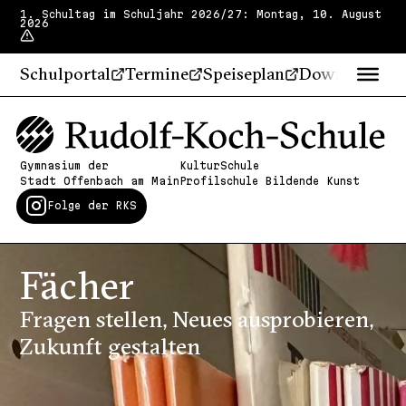
1. Schultag im Schuljahr 2026/27: Montag, 10. August
2026
Schulportal
Termine
Speiseplan
Downloads
Gymnasium der
KulturSchule
Stadt Offenbach am Main
Profilschule Bildende Kunst
Folge der RKS
Fächer
Fragen stellen, Neues ausprobieren,
Zukunft gestalten