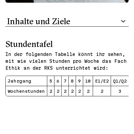
Inhalte und Ziele
Stundentafel
In der folgenden Tabelle könnt ihr sehen,
mit wie vielen Stunden pro Woche das Fach
Ethik an der RKS unterrichtet wird:
Jahrgang
5
6
7
8
9
10
E1/E2
Q1/Q2
Q
Wochenstunden
2
2
2
2
2
2
2
3