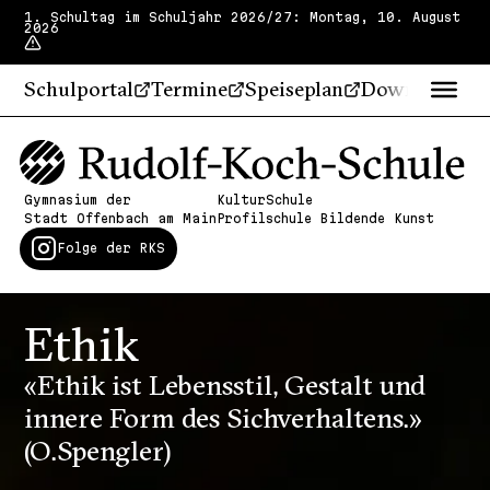
1. Schultag im Schuljahr 2026/27: Montag, 10. August
2026
Schulportal
Termine
Speiseplan
Downloads
Gymnasium der
KulturSchule
Stadt Offenbach am Main
Profilschule Bildende Kunst
Folge der RKS
Ethik
«Ethik ist Lebensstil, Gestalt und
innere Form des Sichverhaltens.»
(O. Spengler)