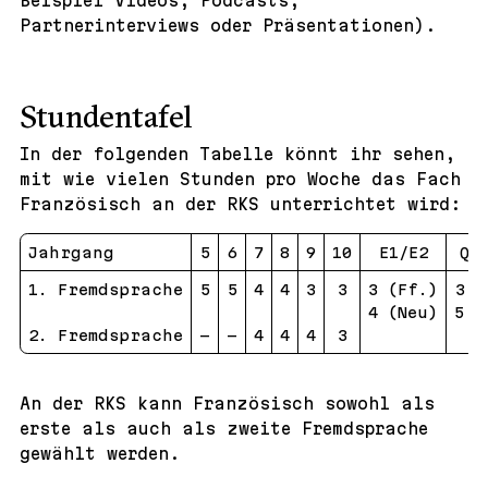
Partnerinterviews oder Präsentationen).
Stundentafel
In der folgenden Tabelle könnt ihr sehen,
mit wie vielen Stunden pro Woche das Fach
Französisch an der RKS unterrichtet wird:
Jahrgang
5
6
7
8
9
10
E1/E2
Q1
1. Fremdsprache
5
5
4
4
3
3
3 (Ff.)
3 (
4 (Neu)
5 (
2. Fremdsprache
–
–
4
4
4
3
An der RKS kann Französisch sowohl als
erste als auch als zweite Fremdsprache
gewählt werden.