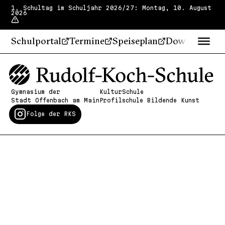
1. Schultag im Schuljahr 2026/27: Montag, 10. August
2026
Schulportal
Termine
Speiseplan
Downloads
Gymnasium der
KulturSchule
Stadt Offenbach am Main
Profilschule Bildende Kunst
Folge der RKS
Französisch
Bonjour et bienvenue!