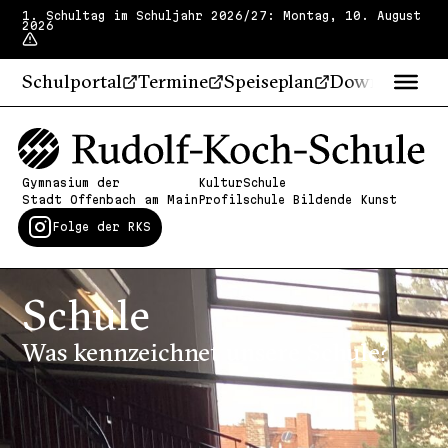
1. Schultag im Schuljahr 2026/27: Montag, 10. August
2026
Schulportal
Termine
Speiseplan
Downloads
Gymnasium der
KulturSchule
Stadt Offenbach am Main
Profilschule Bildende Kunst
Folge der RKS
Schule
Was kennzeichnet unsere Schule?