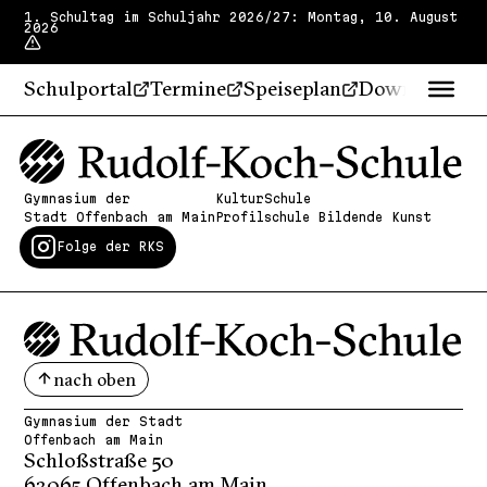
1. Schultag im Schuljahr 2026/27: Montag, 10. August
2026
Schulportal
Termine
Speiseplan
Downloads
Gymnasium der
KulturSchule
Stadt Offenbach am Main
Profilschule Bildende Kunst
Folge der RKS
nach oben
Gymnasium der Stadt
Offenbach am Main
Schloßstraße 50
63065 Offenbach am Main