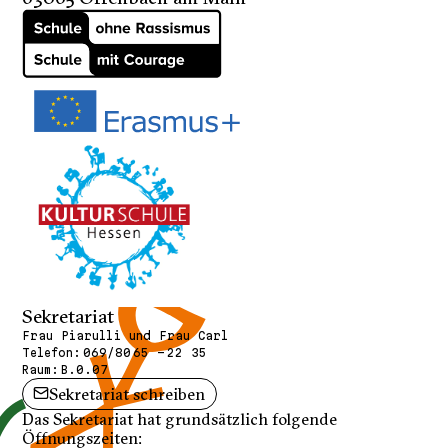
Sekretariat
Frau Piarulli und Frau Carl
Telefon:
069/80 65 - 22 35
Raum:
B.0.07
Sekretariat schreiben
Das Sekretariat hat grundsätzlich folgende
Öffnungszeiten: