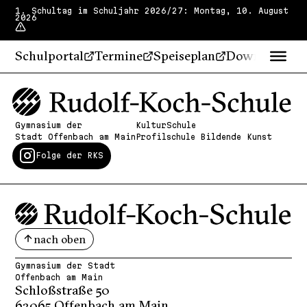
1. Schultag im Schuljahr 2026/27: Montag, 10. August
2026
Schulportal
Termine
Speiseplan
Downloads
Gymnasium der
KulturSchule
Stadt Offenbach am Main
Profilschule Bildende Kunst
Folge der RKS
nach oben
Gymnasium der Stadt
Offenbach am Main
Schloßstraße 50
63065 Offenbach am Main