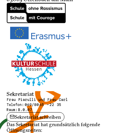
Sekretariat
Frau Piarulli und Frau Carl
Telefon:
069/80 65 - 22 35
Raum:
B.0.07
Sekretariat schreiben
Das Sekretariat hat grundsätzlich folgende
Öffnungszeiten: