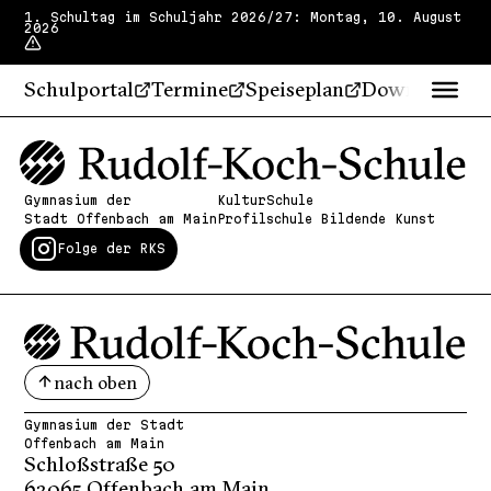
1. Schultag im Schuljahr 2026/27: Montag, 10. August
2026
Schulportal
Termine
Speiseplan
Downloads
Gymnasium der
KulturSchule
Stadt Offenbach am Main
Profilschule Bildende Kunst
Folge der RKS
nach oben
Gymnasium der Stadt
Offenbach am Main
Schloßstraße 50
63065 Offenbach am Main