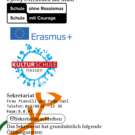
Sekretariat
Frau Piarulli und Frau Carl
Telefon:
069/80 65 - 22 35
Raum:
B.0.07
Sekretariat schreiben
Das Sekretariat hat grundsätzlich folgende
Öffnungszeiten: