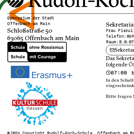
Gymnasium der Stadt
Sekretaria
Offenbach am Main
Schloßstraße 50
Frau Piarul
Telefon:
069
63065 Offenbach am Main
Raum:
B.0.07
Sekreta
Das Sekreta
folgende Ö
07:00 
In den Schulf
eingeschränk
Bitte fragen 
© 2026 Copyright Rudolf-Koch-Schule, Offenbach am M