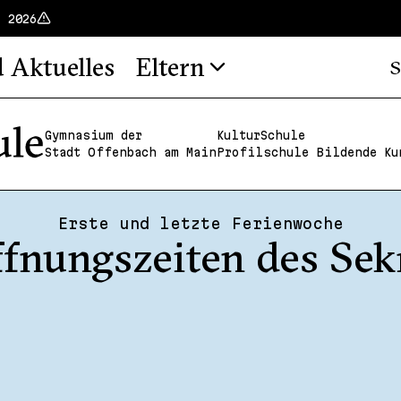
t 2026
d Aktuelles
Eltern
S
Gymnasium der
KulturSchule
Stadt Offenbach am Main
Profilschule Bildende Ku
Erste und letzte Ferienwoche
ff­nungs­zeiten des Sek