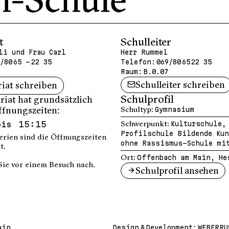
t
Schulleiter
li und Frau Carl
Herr Rummel
/80 65 - 22 35
Telefon:
069/80 65 22 35
Raum:
B.0.07
Schulleiter schreiben
riat schreiben
Schulprofil
riat hat grundsätzlich
ffnungszeiten:
Schultyp:
Gymnasium
bis 15:15
Schwerpunkt:
Kulturschule,
Profilschule Bildende Kun
erien sind die Öffnungszeiten
ohne Rassismus-Schule mit
t.
Ort:
Offenbach am Main, He
Sie vor einem Besuch nach.
Schulprofil ansehen
ain.
Design & Development:
WEBERRU