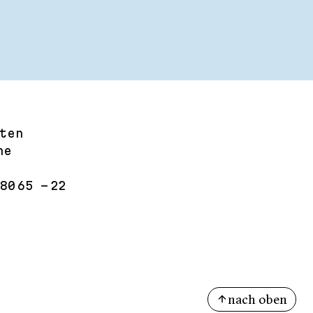
ten
he
0 65 - 22
nach oben