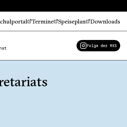
chulportal
Termine
Speiseplan
Downloads
Folge der RKS
nst
retariats