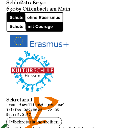
Schloßstraße 50
63065 Offenbach am Main
Sekretariat
Frau Piarulli und Frau Carl
Telefon:
069/80 65 - 22 35
Raum:
B.0.07
Sekretariat schreiben