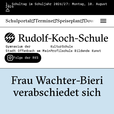
1. Schultag im Schuljahr 2026/27: Montag, 10. August
2026
Schulportal
Termine
Speiseplan
Downloads
Gymnasium der
KulturSchule
Stadt Offenbach am Main
Profilschule Bildende Kunst
Folge der RKS
Frau Wachter-​Bieri
verabschiedet sich