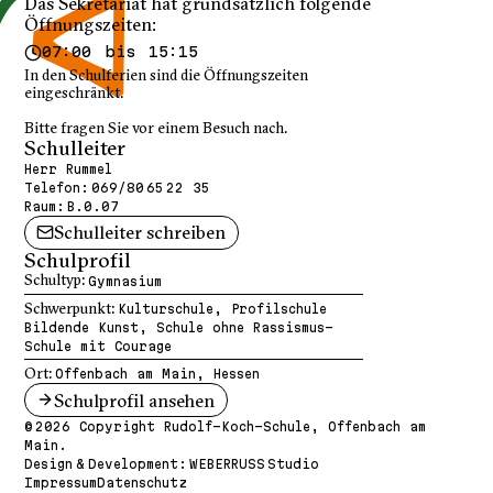
Das Sekretariat hat grundsätzlich folgende
Öffnungszeiten:
07:00 bis 15:15
In den Schulferien sind die Öffnungszeiten
eingeschränkt.
Bitte fragen Sie vor einem Besuch nach.
Schulleiter
Herr Rummel
Telefon:
069/80 65 22 35
Raum:
B.0.07
Schulleiter schreiben
Schulprofil
Schultyp:
Gymnasium
Schwerpunkt:
Kulturschule, Profilschule
Bildende Kunst, Schule ohne Rassismus-
Schule mit Courage
Ort:
Offenbach am Main, Hessen
Schulprofil ansehen
© 2026 Copyright Rudolf-Koch-Schule, Offenbach am
Main.
Design & Development:
WEBERRUSS Studio
Impressum
Datenschutz