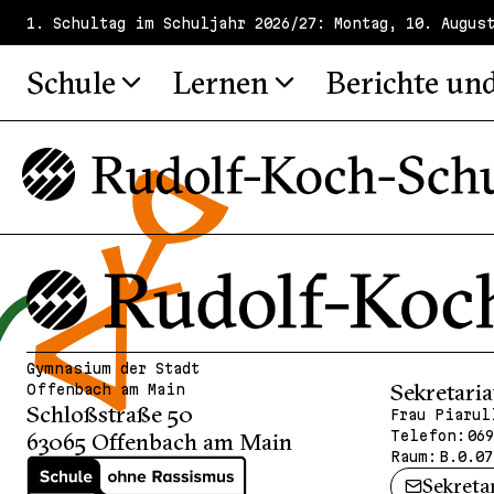
1. Schultag im Schuljahr 2026/27: Montag, 10. Augus
Schule
Lernen
Berichte un
Gymnasium der Stadt
Sekretaria
Offenbach am Main
Schloßstraße 50
Frau Piarul
Telefon:
069
63065 Offenbach am Main
Raum:
B.0.07
Sekreta