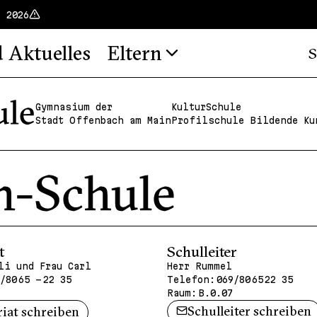
t 2026
d Aktuelles
Eltern
S
Gymnasium der
KulturSchule
Stadt Offenbach am Main
Profilschule Bildende Ku
t
Schulleiter
li und Frau Carl
Herr Rummel
/80 65 - 22 35
Telefon:
069/80 65 22 35
Raum:
B.0.07
Schulleiter schreiben
riat schreiben