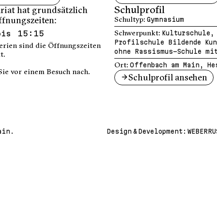
Schulprofil
riat hat grundsätzlich
ffnungszeiten:
Schultyp:
Gymnasium
bis 15:15
Schwerpunkt:
Kulturschule,
Profilschule Bildende Kun
erien sind die Öffnungszeiten
ohne Rassismus-Schule mit
t.
Ort:
Offenbach am Main, He
Sie vor einem Besuch nach.
Schulprofil ansehen
ain.
Design & Development:
WEBERRU