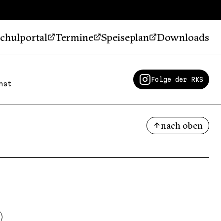
chulportal
Termine
Speiseplan
Downloads
Folge der RKS
nst
nach oben