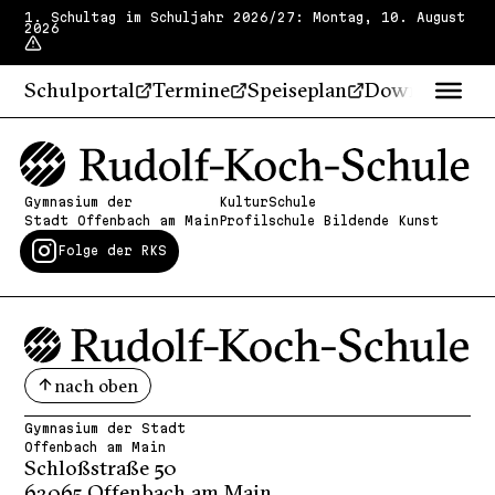
1. Schultag im Schuljahr 2026/27: Montag, 10. August
2026
Schulportal
Termine
Speiseplan
Downloads
Gymnasium der
KulturSchule
Stadt Offenbach am Main
Profilschule Bildende Kunst
Folge der RKS
nach oben
Gymnasium der Stadt
Offenbach am Main
Schloßstraße 50
63065 Offenbach am Main