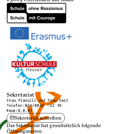
Sekretariat
Frau Piarulli und Frau Carl
Telefon:
069/80 65 - 22 35
Raum:
B.0.07
Sekretariat schreiben
Das Sekretariat hat grundsätzlich folgende
Öffnungszeiten: