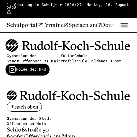
1. Schultag im Schuljahr 2026/27: Montag, 10. August
2026
Schulportal
Termine
Speiseplan
Downloads
Gymnasium der
KulturSchule
Stadt Offenbach am Main
Profilschule Bildende Kunst
Folge der RKS
nach oben
Gymnasium der Stadt
Offenbach am Main
Schloßstraße 50
63065 Offenbach am Main