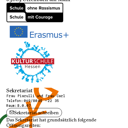
Sekretariat
Frau Piarulli und Frau Carl
Telefon:
069/80 65 - 22 35
Raum:
B.0.07
Sekretariat schreiben
Das Sekretariat hat grundsätzlich folgende
Öffnungszeiten: