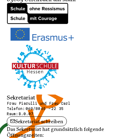
Sekretariat
Frau Piarulli und Frau Carl
Telefon:
069/80 65 - 22 35
Raum:
B.0.07
Sekretariat schreiben
Das Sekretariat hat grundsätzlich folgende
Öffnungszeiten: