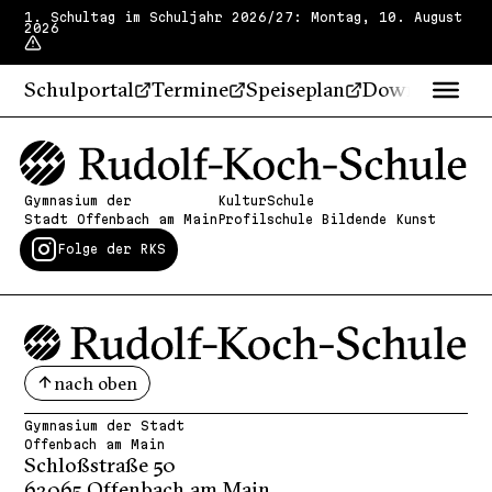
1. Schultag im Schuljahr 2026/27: Montag, 10. August
2026
Schulportal
Termine
Speiseplan
Downloads
Gymnasium der
KulturSchule
Stadt Offenbach am Main
Profilschule Bildende Kunst
Folge der RKS
nach oben
Gymnasium der Stadt
Offenbach am Main
Schloßstraße 50
63065 Offenbach am Main