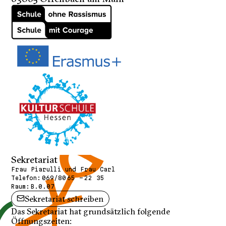
Sekretariat
Frau Piarulli und Frau Carl
Telefon:
069/80 65 - 22 35
Raum:
B.0.07
Sekretariat schreiben
Das Sekretariat hat grundsätzlich folgende
Öffnungszeiten: