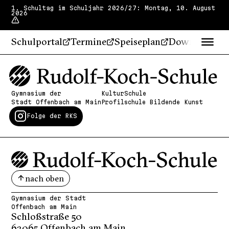
1. Schultag im Schuljahr 2026/27: Montag, 10. August
2026
Schulportal
Termine
Speiseplan
Downloads
Gymnasium der
KulturSchule
Stadt Offenbach am Main
Profilschule Bildende Kunst
Folge der RKS
nach oben
Gymnasium der Stadt
Offenbach am Main
Schloßstraße 50
63065 Offenbach am Main