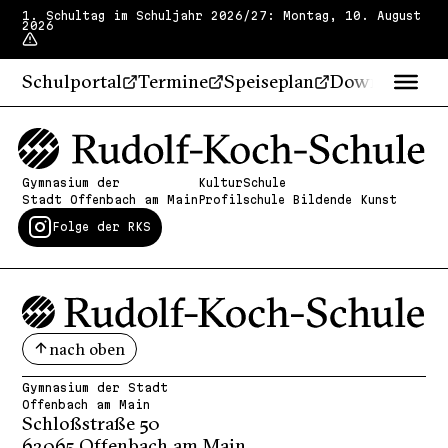
1. Schultag im Schuljahr 2026/27: Montag, 10. August
2026
Schulportal
Termine
Speiseplan
Downloads
Gymnasium der
KulturSchule
Stadt Offenbach am Main
Profilschule Bildende Kunst
Folge der RKS
nach oben
Gymnasium der Stadt
Offenbach am Main
Schloßstraße 50
63065 Offenbach am Main