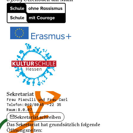
Sekretariat
Frau Piarulli und Frau Carl
Telefon:
069/80 65 - 22 35
Raum:
B.0.07
Sekretariat schreiben
Das Sekretariat hat grundsätzlich folgende
Öffnungszeiten: