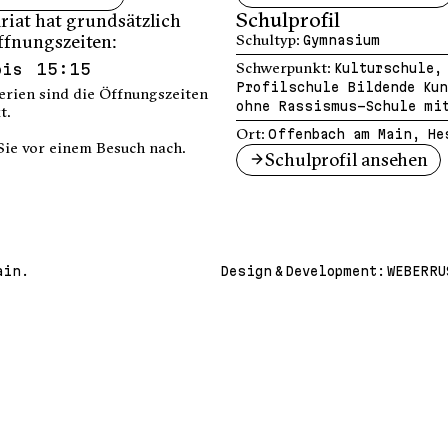
Schulprofil
riat hat grundsätzlich
ffnungszeiten:
Schultyp:
Gymnasium
bis 15:15
Schwerpunkt:
Kulturschule,
Profilschule Bildende Kun
erien sind die Öffnungszeiten
ohne Rassismus-Schule mit
t.
Ort:
Offenbach am Main, He
Sie vor einem Besuch nach.
Schulprofil ansehen
ain.
Design & Development:
WEBERRU