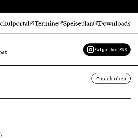
chulportal
Termine
Speiseplan
Downloads
Folge der RKS
nst
nach oben