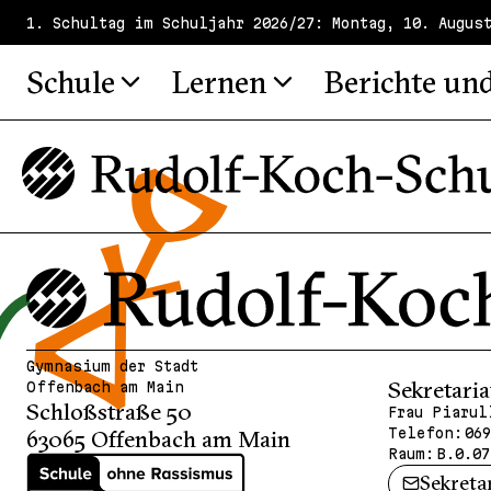
1. Schultag im Schuljahr 2026/27: Montag, 10. Augus
Schule
Lernen
Berichte un
Gymnasium der Stadt
Sekretaria
Offenbach am Main
Schloßstraße 50
Frau Piarul
Telefon:
069
63065 Offenbach am Main
Raum:
B.0.07
Sekreta