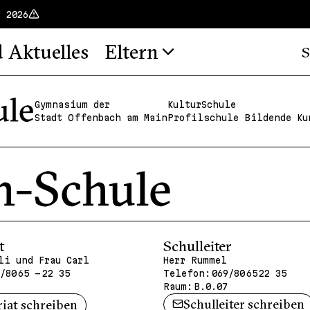
t 2026
d Aktuelles
Eltern
S
Gymnasium der
KulturSchule
Stadt Offenbach am Main
Profilschule Bildende Ku
t
Schulleiter
li und Frau Carl
Herr Rummel
/80 65 - 22 35
Telefon:
069/80 65 22 35
Raum:
B.0.07
Schulleiter schreiben
riat schreiben