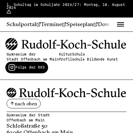
1. Schultag im Schuljahr 2026/27: Montag, 10. August
2026
Schulportal
Termine
Speiseplan
Downloads
Gymnasium der
KulturSchule
Stadt Offenbach am Main
Profilschule Bildende Kunst
Folge der RKS
nach oben
Gymnasium der Stadt
Offenbach am Main
Schloßstraße 50
63065 Offenbach am Main