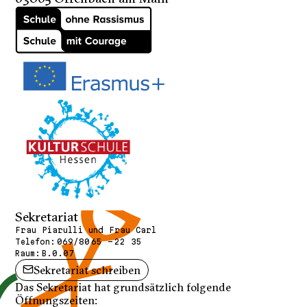
Sekretariat
Frau Piarulli und Frau Carl
Telefon:
069/80 65 - 22 35
Raum:
B.0.07
Sekretariat schreiben
Das Sekretariat hat grundsätzlich folgende
Öffnungszeiten: