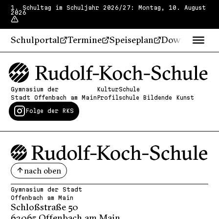
1. Schultag im Schuljahr 2026/27: Montag, 10. August
2026
Schulportal
Termine
Speiseplan
Downloads
Gymnasium der
KulturSchule
Stadt Offenbach am Main
Profilschule Bildende Kunst
Folge der RKS
nach oben
Gymnasium der Stadt
Offenbach am Main
Schloßstraße 50
63065 Offenbach am Main