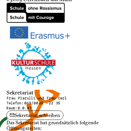
Sekretariat
Frau Piarulli und Frau Carl
Telefon:
069/80 65 - 22 35
Raum:
B.0.07
Sekretariat schreiben
Das Sekretariat hat grundsätzlich folgende
Öffnungszeiten: