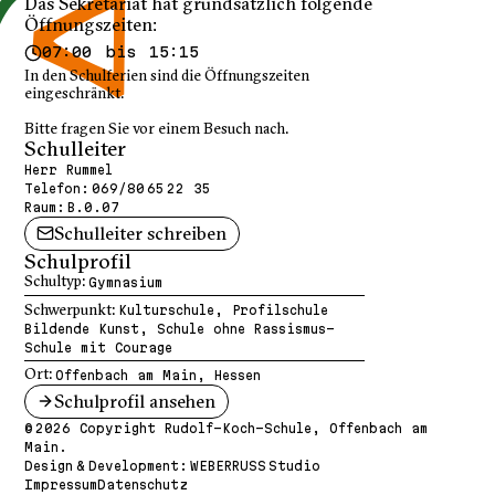
Das Sekretariat hat grundsätzlich folgende
Öffnungszeiten:
07:00 bis 15:15
In den Schulferien sind die Öffnungszeiten
eingeschränkt.
Bitte fragen Sie vor einem Besuch nach.
Schulleiter
Herr Rummel
Telefon:
069/80 65 22 35
Raum:
B.0.07
Schulleiter schreiben
Schulprofil
Schultyp:
Gymnasium
Schwerpunkt:
Kulturschule, Profilschule
Bildende Kunst, Schule ohne Rassismus-
Schule mit Courage
Ort:
Offenbach am Main, Hessen
Schulprofil ansehen
© 2026 Copyright Rudolf-Koch-Schule, Offenbach am
Main.
Design & Development:
WEBERRUSS Studio
Impressum
Datenschutz