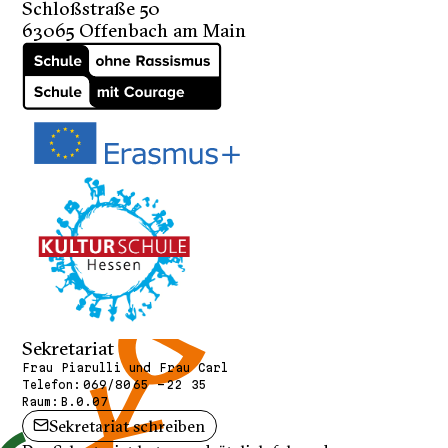
Schloßstraße 50
63065 Offenbach am Main
Sekretariat
Frau Piarulli und Frau Carl
Telefon:
069/80 65 - 22 35
Raum:
B.0.07
Sekretariat schreiben