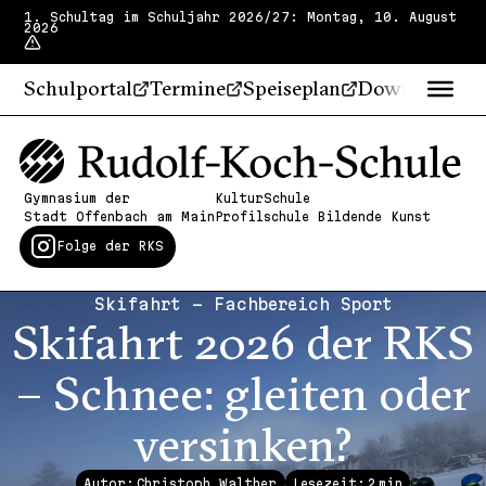
1. Schultag im Schuljahr 2026/27: Montag, 10. August
2026
Schulportal
Termine
Speiseplan
Downloads
Gymnasium der
KulturSchule
Stadt Offenbach am Main
Profilschule Bildende Kunst
Folge der RKS
Skifahrt - Fachbereich Sport
Skifahrt 2026 der RKS
– Schnee: gleiten oder
versinken?
Autor: Christoph Walther
Lesezeit:
2
min