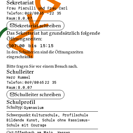
Sekretariat
Frau Piarulli und Frau Carl
Telefon:
069/80 65 - 22 35
Raum:
B.0.07
Sekretariat schreiben
Das Sekretariat hat grundsätzlich folgende
Öffnungszeiten:
07:00 bis 15:15
In den Schulferien sind die Öffnungszeiten
eingeschränkt.
Bitte fragen Sie vor einem Besuch nach.
Schulleiter
Herr Rummel
Telefon:
069/80 65 22 35
Raum:
B.0.07
Schulleiter schreiben
Schulprofil
Schultyp:
Gymnasium
Schwerpunkt:
Kulturschule, Profilschule
Bildende Kunst, Schule ohne Rassismus-
Schule mit Courage
Ort:
Offenbach am Main, Hessen