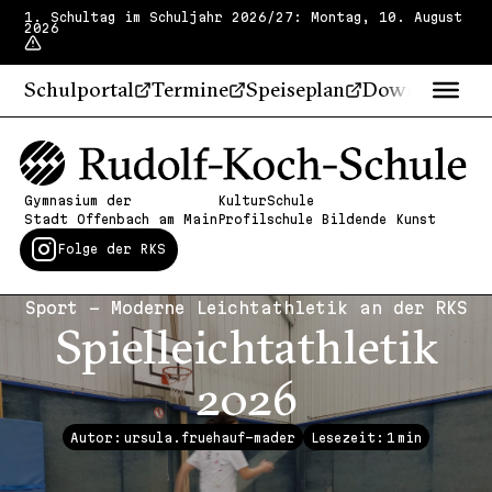
1. Schultag im Schuljahr 2026/27: Montag, 10. August
2026
Schulportal
Termine
Speiseplan
Downloads
Gymnasium der
KulturSchule
Stadt Offenbach am Main
Profilschule Bildende Kunst
Folge der RKS
Sport - Moderne Leichtathletik an der RKS
Spielleicht­athletik
2026
Autor: ursula.fruehauf-mader
Lesezeit:
1
min