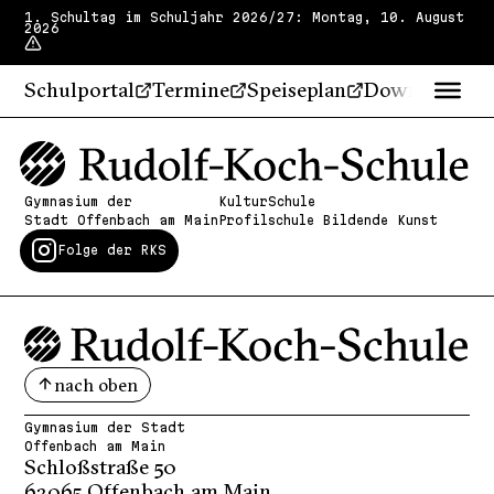
1. Schultag im Schuljahr 2026/27: Montag, 10. August
2026
Schulportal
Termine
Speiseplan
Downloads
Gymnasium der
KulturSchule
Stadt Offenbach am Main
Profilschule Bildende Kunst
Folge der RKS
nach oben
Gymnasium der Stadt
Offenbach am Main
Schloßstraße 50
63065 Offenbach am Main