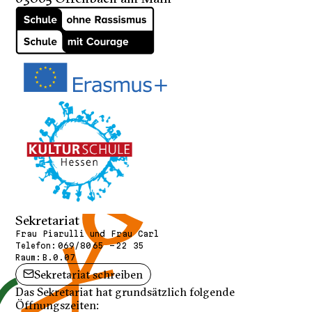
Sekretariat
Frau Piarulli und Frau Carl
Telefon:
069/80 65 - 22 35
Raum:
B.0.07
Sekretariat schreiben
Das Sekretariat hat grundsätzlich folgende
Öffnungszeiten: