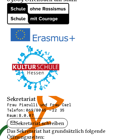
Sekretariat
Frau Piarulli und Frau Carl
Telefon:
069/80 65 - 22 35
Raum:
B.0.07
Sekretariat schreiben
Das Sekretariat hat grundsätzlich folgende
Öffnungszeiten: