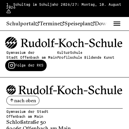
1. Schultag im Schuljahr 2026/27: Montag, 10. August
2026
Schulportal
Termine
Speiseplan
Downloads
Gymnasium der
KulturSchule
Stadt Offenbach am Main
Profilschule Bildende Kunst
Folge der RKS
nach oben
Gymnasium der Stadt
Offenbach am Main
Schloßstraße 50
63065 Offenbach am Main