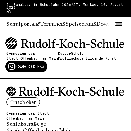
1. Schultag im Schuljahr 2026/27: Montag, 10. August
2026
Schulportal
Termine
Speiseplan
Downloads
Gymnasium der
KulturSchule
Stadt Offenbach am Main
Profilschule Bildende Kunst
Folge der RKS
nach oben
Gymnasium der Stadt
Offenbach am Main
Schloßstraße 50
63065 Offenbach am Main