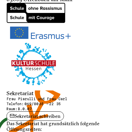
Sekretariat
Frau Piarulli und Frau Carl
Telefon:
069/80 65 - 22 35
Raum:
B.0.07
Sekretariat schreiben
Das Sekretariat hat grundsätzlich folgende
Öffnungszeiten: