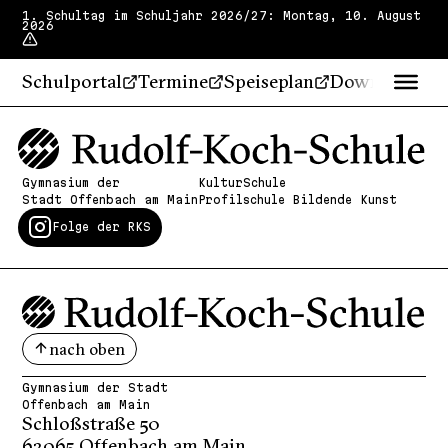
1. Schultag im Schuljahr 2026/27: Montag, 10. August
2026
Schulportal
Termine
Speiseplan
Downloads
Gymnasium der
KulturSchule
Stadt Offenbach am Main
Profilschule Bildende Kunst
Folge der RKS
nach oben
Gymnasium der Stadt
Offenbach am Main
Schloßstraße 50
63065 Offenbach am Main