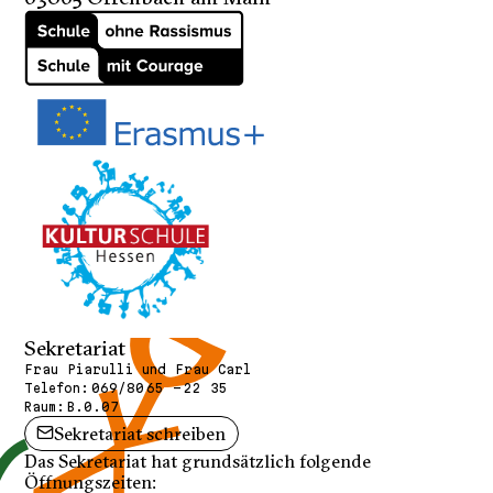
Sekretariat
Frau Piarulli und Frau Carl
Telefon:
069/80 65 - 22 35
Raum:
B.0.07
Sekretariat schreiben
Das Sekretariat hat grundsätzlich folgende
Öffnungszeiten: