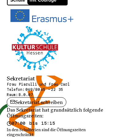
Sekretariat
Frau Piarulli und Frau Carl
Telefon:
069/80 65 - 22 35
Raum:
B.0.07
Sekretariat schreiben
Das Sekretariat hat grundsätzlich folgende
Öffnungszeiten:
07:00 bis 15:15
In den Schulferien sind die Öffnungszeiten
eingeschränkt.