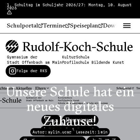
1. Schultag im Schuljahr 2026/27: Montag, 10. August
2026
Schulportal
Termine
Speiseplan
Downloads
Gymnasium der
KulturSchule
Stadt Offenbach am Main
Profilschule Bildende Kunst
Folge der RKS
Unsere Schule hat ein
neues digitales
Zuhause!
Autor: aylin.ucar
Lesezeit:
1
min